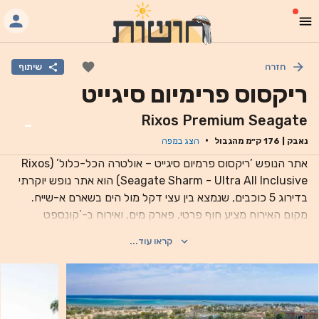
חזרה
שיתוף
ריקסוס פרימיום סיגייט
Rixos Premium Seagate
-
·
נאבק
|
176
ק״מ מהגבול
הצג במפה
אתר הנופש ’ריקסוס פרמיום סיגייט – אולטרה הכל-כלול’ (Rixos
Seagate Sharm - Ultra All Inclusive) הוא אתר נופש יוקרתי
בדירוג 5 כוכבים, שנמצא בין עצי דקל מול הים בשארם א-שייח.
מקום האירוח מציע חוף פרטי, פארק מים, ואירוח ב-’קונספט
אולטרה הכל-כלול’ תוכלו למצוא במקום 8 בריכות שחיה (כולל
קראו עוד...
בריכה מקורה אחת), 6 מסעדות א-לה-קארט ו-9 ברים. יש
אינטרנט אלחוטי בחינם בכל האזורים. כל חדרי האירוח כוללים
מרפסת או טרסה עם נוף לבריכה או לגינה, ומצוידים בטלוויזיה עם
מסך שטוח, כספת, ומיני בר עם מלאי שמתחדש בחינם כל יום. חדר
הרחצה מציע אמבטיה, מקלחת ונעלי בית. מקום האירוח מציע 6