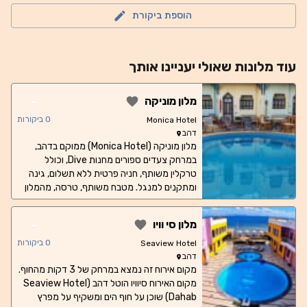
מפארקי המים הכי גדולים ומגוונים באזור. יש 6 מגדלים עם 23
הוספת ביקורת
מגלשות מים, מזרקות מים אינטראקטיביות גדולות, ומתקני ’אקווה
טאוור’, מסלול אבובים ובריכת גלים. חוץ מאינסוף פעילויות מים
שתוכלו ליהנות מהן, יש גם המון אפשרויות יבשות כמו מכוניות
עוד
מלונות
שאולי יעניינו אותך
קארטינג, גן חיות מלאכותי, קרוסלה, גלגל ענק ועוד הרבה
אטרקציות מלהיבות.
-
מלון מוניקה
0
ביקורות
Monica Hotel
דהב
מלון מוניקה (Monica Hotel) ממוקם בדהב,
במרחק צעדים ספורים מחנות Dive, וכולל
טרקלין משותף, חניה פרטית ללא תשלום, גינה
ומתקנים למנגל. מטבח משותף, טרסה, מהמלון
נשקף נוף לבריכה והוא כולל בריכה חיצונית,
דלפק קבלה פעיל 24 שעות ביממה ואינטרנט
-
מלון סי וויו
אלחוטי חינם בכל מקום האירוח. כל יחידות האירוח
כוללות פינת ישיבה. תוכלו למצוא בחדרי האירוח
0
ביקורות
Seaview Hotel
חדר רחצה פרטי, מייבש שיער ומצעים. תוכלו
דהב
לצאת לפעילויות כמו רכיבה על אופניים בדהב
מקום אירוח זה נמצא במרחק של 3 דקות מהחוף.
וסביבתה. נקודות עניין פופולריות בקרבת מקום
מקום האירוח סיוויו הוטל דהב (Seaview Hotel
Dahab) שוכן על חוף הים ומשקיף על מפרץ
כוללות את חנות הצלילה אקס-טרים סקובה דייב