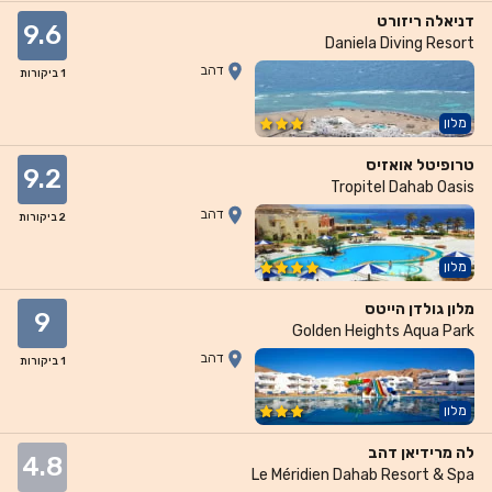
דניאלה ריזורט
9.6
Daniela Diving Resort
דהב
1
ביקורות
מלון
טרופיטל אואזיס
9.2
Tropitel Dahab Oasis
דהב
2
ביקורות
מלון
מלון גולדן הייטס
9
Golden Heights Aqua Park
דהב
1
ביקורות
מלון
לה מרידיאן דהב
4.8
Le Méridien Dahab Resort & Spa